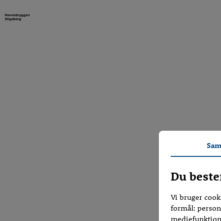
Sam
Du beste
Vi bruger cook
formål: persona
mediefunktion