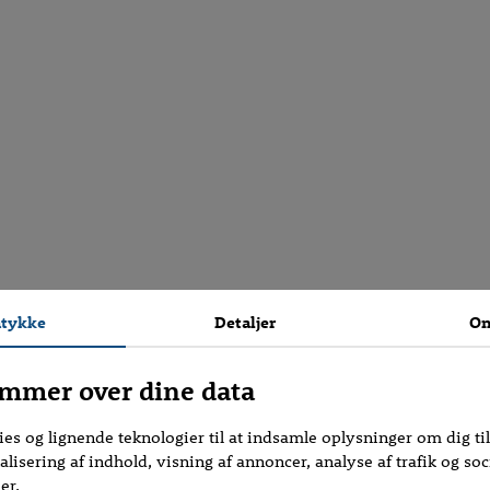
Boligoversigt
Ring op
Etape 1 - Indflytning nu
Etape 2 - Indflytning nu
tykke
Detaljer
O
mmer over dine data
ies og lignende teknologier til at indsamle oplysninger om dig til
lisering af indhold, visning af annoncer, analyse af trafik og soc
er.