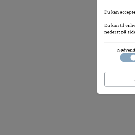
Du kan accepter
Du kan til enh
nederst på sid
Nødvend