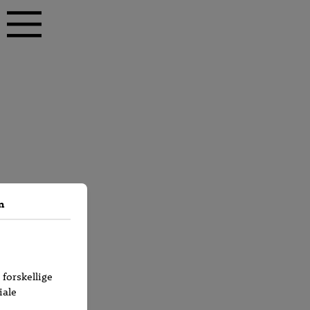
Nord
m
 forskellige
iale