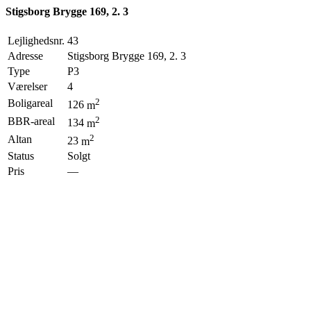
Stigsborg Brygge 169, 2. 3
Lejlighedsnr.
43
Adresse
Stigsborg Brygge 169, 2. 3
Type
P3
Værelser
4
2
Boligareal
126
m
2
BBR-areal
134
m
2
Altan
23
m
Status
Solgt
Pris
—