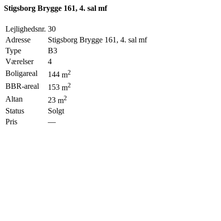
Stigsborg Brygge 161, 4. sal mf
Lejlighedsnr.
30
Adresse
Stigsborg Brygge 161, 4. sal mf
Type
B3
Værelser
4
2
Boligareal
144
m
2
BBR-areal
153
m
2
Altan
23
m
Status
Solgt
Pris
—